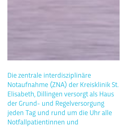
Die zentrale interdisziplinäre
Notaufnahme (ZNA) der Kreisklinik St.
Elisabeth, Dillingen versorgt als Haus
der Grund- und Regelversorgung
jeden Tag und rund um die Uhr alle
Notfallpatientinnen und