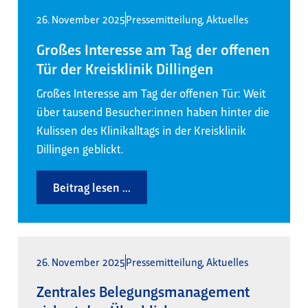
26. November 2025
Pressemitteilung
,
Aktuelles
Großes Interesse am Tag der offenen
Tür der Kreisklinik Dillingen
Großes Interesse am Tag der offenen Tür: Weit
über tausend Besucher:innen haben hinter die
Kulissen des Klinikalltags in der Kreisklinik
Dillingen geblickt.
Beitrag lesen ...
26. November 2025
Pressemitteilung
,
Aktuelles
Zentrales Belegungsmanagement