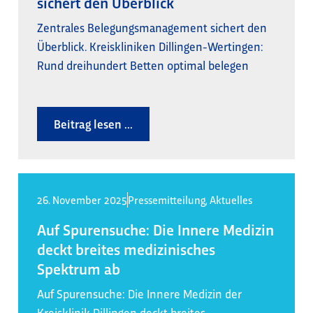
sichert den Überblick
Zentrales Belegungsmanagement sichert den
Überblick. Kreiskliniken Dillingen-Wertingen:
Rund dreihundert Betten optimal belegen
Beitrag lesen ...
26. November 2025
Pressemitteilung
,
Aktuelles
Auf Spurensuche: Die Innere Medizin
deckt breites medizinisches
Spektrum ab
Auf Spurensuche: Die Innere Medizin der
Kreisklinik Dillingen deckt breites