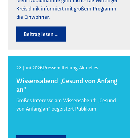
Mehr Notaufnahme geht nicht- Die Wertinger
Kreisklinik informiert mit großem Programm
die Einwohner.
Beitrag lesen ...
22. Juni 2026
Pressemitteilung
,
Aktuelles
Wissensabend „Gesund von Anfang
an“
Großes Interesse am Wissensabend: „Gesund
von Anfang an“ begeistert Publikum