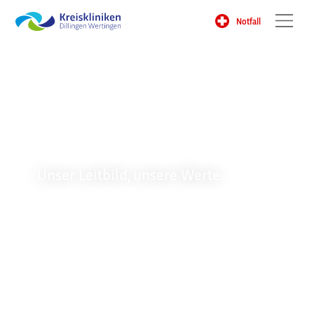
Notfall
Medizinisch
gut versorgt in
der Region.
Unser Leitbild, unsere Werte.