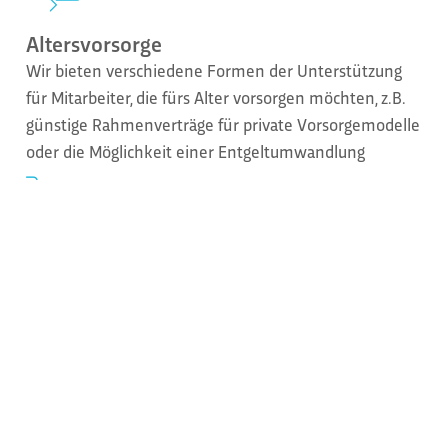
Altersvorsorge
Wir bieten verschiedene Formen der Unterstützung
für Mitarbeiter, die fürs Alter vorsorgen möchten, z.B.
günstige Rahmenverträge für private Vorsorgemodelle
oder die Möglichkeit einer Entgeltumwandlung
Pflege von Angehörigen
Immer häufiger stehen Mitarbeiter vor dem Problem,
die Pflege eines Elternteils oder eines nahen
Angehörigen mit der Berufstätigkeit vereinbaren zu
müssen. In aller Regel tritt diese Situation völlig
ungeplant und plötzlich ein.
Da es den meisten Pflegenden äußerst wichtig ist,