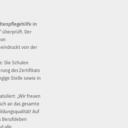
ltenpflegehilfe in
 überprüft. Der
von
eindruckt von der
e: Die Schulen
ung des Zertifikats
ngige Stelle sowie in
tuliert: „Wir freuen
nsch an das gesamte
ldungsqualität! Auf
s Berufsleben
d alle