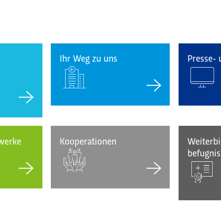
Ihr Weg zu uns
Presse-
zwerke
Kooperationen
Weiterbi
befugnis