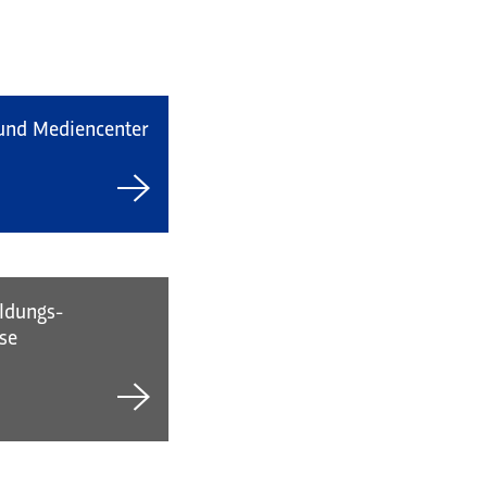
 und Mediencenter
ldungs-
se