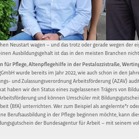
hen Neustart wagen – und das trotz oder gerade wegen der e
einen Ausbildungsgehalt ist das in den meisten Branchen nich
 für Pflege, Altenpflegehilfe in der Pestalozzistraße,
Wertin
GmbH wurde bereits im Jahr 2022, wie auch schon in den Jahren
ngs- und Zulassungsverordnung Arbeitsförderung (AZAV) auditie
ikat haben wir den Status eines zugelassenen Trägers von B
Arbeitsförderung und können Umschüler mit Bildungsgutsche
eit (BfA) unterrichten. Wer zum Beispiel als angelernte*r oder
eine Berufsausbildung in der Pflege beginnen möchte, kann di
ldungsgutschein der Bundesagentur für Arbeit – mit seinem vol