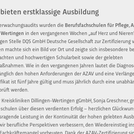
bieten erstklassige Ausbildung
erwachungsaudits wurden die
Berufsfachschulen für Pflege, A
Wertingen
in den vergangenen Wochen „auf Herz und Nieren“
gen Stelle DQS GmbH Deutsche Gesellschaft zur Zertifizierung 
achte sich ein Bild vor Ort und zeigte sich insbesondere be
dachten und hochwertigen Schularbeit sowie der gelebten
aßnahmen. Wie in den vergangenen Jahren lautet die Diagnos
nglich den hohen Anforderungen der AZAV und eine Verlänger
tifikat ist fünf Jahre gültig und muss jährlich durch eine unabhä
prüft werden.
 Kreiskliniken Dillingen-Wertingen gGmbH, Sonja Greschner, gra
chschulen über diesen verdienten Erfolg – herzlichen Glückwu
sragende Leistung in der Kontinuität der hohen gelebten Ausbi
ir berufliche Perspektiven verbessern, den Wiedereinstieg in
Fachkräftemangel vorbeugen. Dank der AZAV-Zertifizierung sin