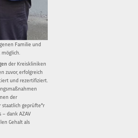
igenen Familie und
t möglich.
gen
der Kreiskliniken
 zuvor, erfolgreich
rt und rezertifiziert.
ildungsmaßnahmen
inen der
 staatlich geprüfte*r
es – dank AZAV
len Gehalt als